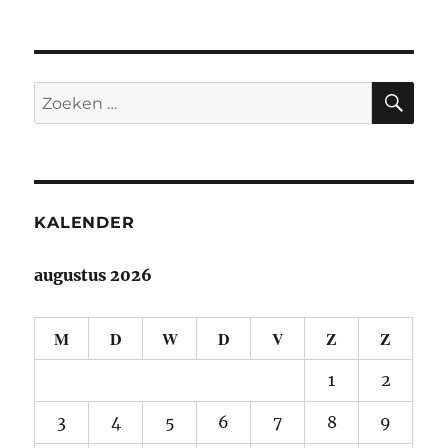
21-
01-
Kunst
verbind
ZO
Zoeken
naar:
KALENDER
augustus 2026
M
D
W
D
V
Z
Z
1
2
3
4
5
6
7
8
9