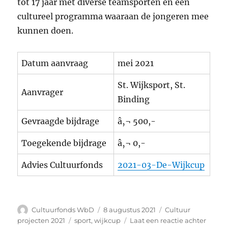
tot 17 jaar met diverse teamsporten en een
cultureel programma waaraan de jongeren mee
kunnen doen.
Datum aanvraag
mei 2021
St. Wijksport, St.
Aanvrager
Binding
Gevraagde bijdrage
â‚¬ 500,-
Toegekende bijdrage
â‚¬ 0,-
Advies Cultuurfonds
2021-03-De-Wijkcup
Auteur
Geplaatst
Categorieën
Cultuurfonds WbD
8 augustus 2021
Cultuur
op
Tags
op
projecten 2021
sport
,
wijkcup
Laat een reactie achter