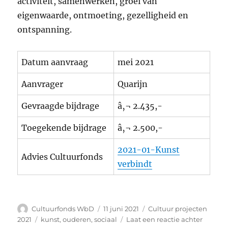
activiteit, samenwerken, groei van
eigenwaarde, ontmoeting, gezelligheid en
ontspanning.
Datum aanvraag
mei 2021
Aanvrager
Quarijn
Gevraagde bijdrage
â‚¬ 2.435,-
Toegekende bijdrage
â‚¬ 2.500,-
2021-01-Kunst
Advies Cultuurfonds
verbindt
Auteur
Geplaatst
Categorieën
Cultuurfonds WbD
11 juni 2021
Cultuur projecten
op
Tags
op
2021
kunst
,
ouderen
,
sociaal
Laat een reactie achter