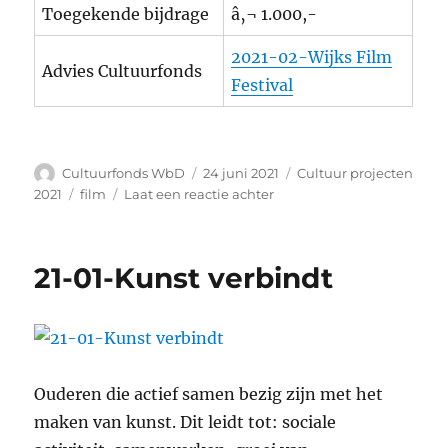
Toegekende bijdrage
â‚¬ 1.000,-
2021-02-Wijks Film
Advies Cultuurfonds
Festival
Auteur
Geplaatst
Categorieën
Cultuurfonds WbD
24 juni 2021
Cultuur projecten
op
Tags
op
2021
film
Laat een reactie achter
21-
02-
Wijks
21-01-Kunst verbindt
Film
Festival
Ouderen die actief samen bezig zijn met het
maken van kunst. Dit leidt tot: sociale