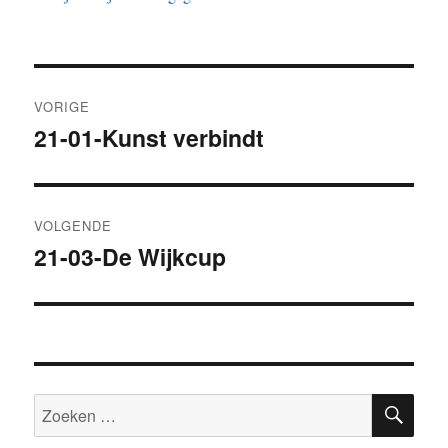
Bericht
VORIGE
navigatie
21-01-Kunst verbindt
Vorig
bericht:
VOLGENDE
21-03-De Wijkcup
Volgend
bericht:
ZOE
Zoeken
naar: