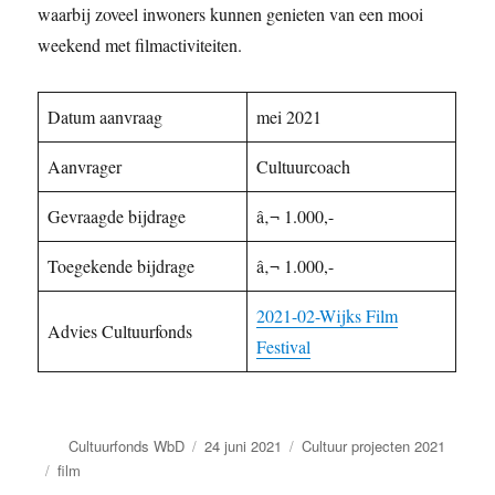
waarbij zoveel inwoners kunnen genieten van een mooi
weekend met filmactiviteiten.
Datum aanvraag
mei 2021
Aanvrager
Cultuurcoach
Gevraagde bijdrage
â‚¬ 1.000,-
Toegekende bijdrage
â‚¬ 1.000,-
2021-02-Wijks Film
Advies Cultuurfonds
Festival
Auteur
Geplaatst
Categorieën
Cultuurfonds WbD
24 juni 2021
Cultuur projecten 2021
op
Tags
film